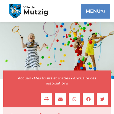
Panneau de gestion des cookies
MENU
Accueil
•
Mes loisirs et sorties
•
Annuaire des
associations