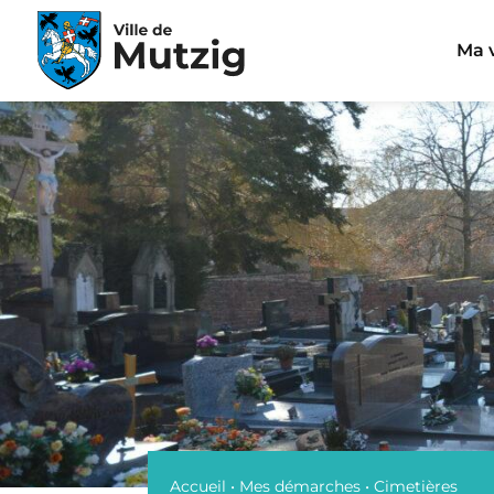
Panneau de gestion des cookies
Ma v
Accueil
•
Mes démarches
•
Cimetières