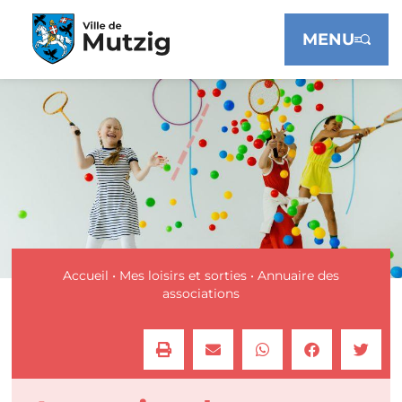
Panneau de gestion des cookies
MENU
Accueil
•
Mes loisirs et sorties
•
Annuaire des
associations