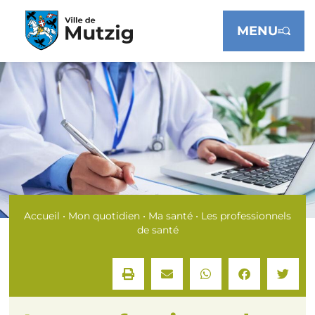
Panneau de gestion des cookies
MENU
Accueil
•
Mon quotidien
•
Ma santé
•
Les professionnels
de santé