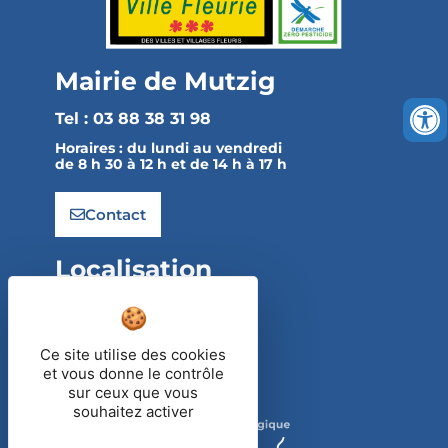
Mairie de Mutzig
Tel : 03 88 38 31 98
Horaires :
du lundi au vendredi
de 8 h 30 à 12 h et de 14 h à 17 h
Contact
Localisation
4 rue de l'Église
67190 MUTZIG
Ce site utilise des cookies
et vous donne le contrôle
Itinéraire
sur ceux que vous
souhaitez activer