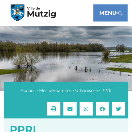
Panneau de gestion des cookies
MENU
Accueil
•
Mes démarches
•
Urbanisme
•
PPRI
PPRI