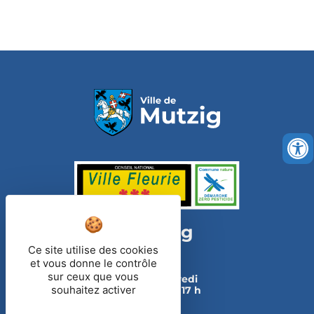
Mairie de Mutzig
Ce site utilise des cookies
Tel : 03 88 38 31 98
et vous donne le contrôle
sur ceux que vous
Horaires :
du lundi au vendredi
souhaitez activer
de 8 h 30 à 12 h et de 14 h à 17 h