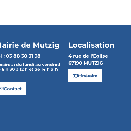
airie de Mutzig
Localisation
l : 03 88 38 31 98
4 rue de l'Église
67190 MUTZIG
raires :
du lundi au vendredi
 8 h 30 à 12 h et de 14 h à 17
Itinéraire
Contact