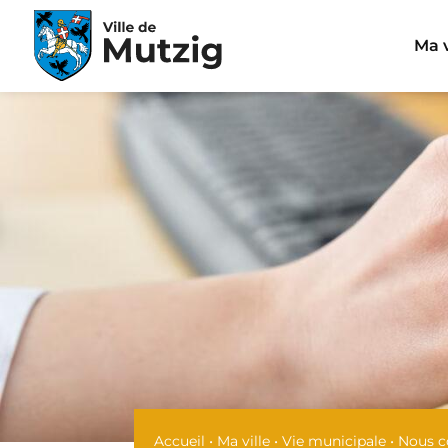
Panneau de gestion des cookies
Ma v
Accueil
•
Ma ville
•
Vie municipale
•
Nous c