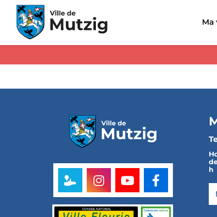
Panneau de gestion des cookies
Ma 
M
Te
Ho
de
h