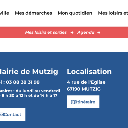
ville
Mes démarches
Mon quotidien
Mes loisirs et
Mes loisirs et sorties
Agenda
airie de Mutzig
Localisation
l : 03 88 38 31 98
4 rue de l'Église
67190 MUTZIG
raires :
du lundi au vendredi
 8 h 30 à 12 h et de 14 h à 17
Itinéraire
Contact