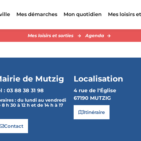
ville
Mes démarches
Mon quotidien
Mes loisirs et
Mes loisirs et sorties
Agenda
airie de Mutzig
Localisation
l : 03 88 38 31 98
4 rue de l'Église
67190 MUTZIG
raires :
du lundi au vendredi
 8 h 30 à 12 h et de 14 h à 17
Itinéraire
Contact