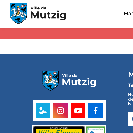
Panneau de gestion des cookies
Ma 
M
Te
Ho
de
h