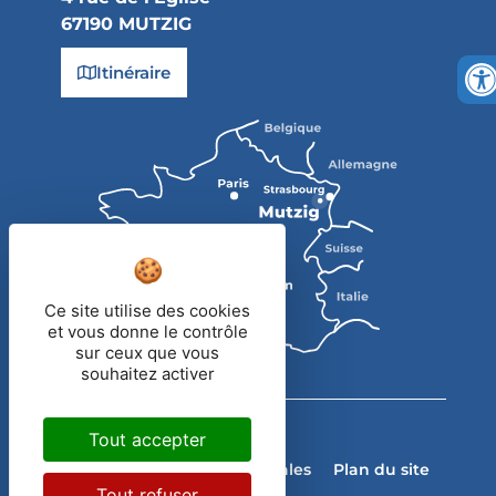
67190 MUTZIG
Itinéraire
Ce site utilise des cookies
et vous donne le contrôle
sur ceux que vous
souhaitez activer
Tout accepter
2023
Ville de Mutzig
Contact
Mentions légales
Plan du site
Tout refuser