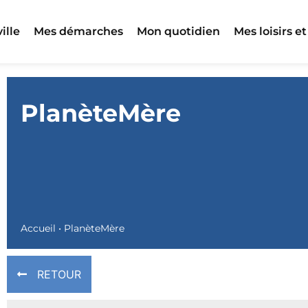
ille
Mes démarches
Mon quotidien
Mes loisirs et
PlanèteMère
Accueil
•
PlanèteMère
RETOUR