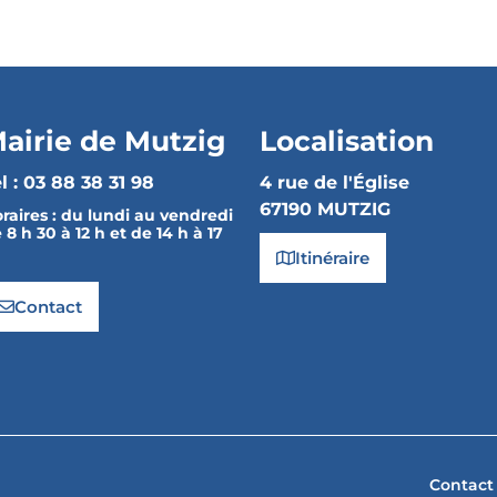
airie de Mutzig
Localisation
l : 03 88 38 31 98
4 rue de l'Église
67190 MUTZIG
raires :
du lundi au vendredi
 8 h 30 à 12 h et de 14 h à 17
Itinéraire
Contact
Contact