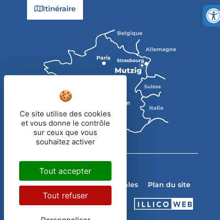
Itinéraire
Ce site utilise des cookies
et vous donne le contrôle
sur ceux que vous
souhaitez activer
Tout accepter
2023
Ville de Mutzig
Contact
Mentions légales
Plan du site
Tout refuser