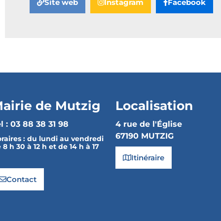
Site web
Instagram
Facebook
airie de Mutzig
Localisation
l : 03 88 38 31 98
4 rue de l'Église
67190 MUTZIG
raires :
du lundi au vendredi
 8 h 30 à 12 h et de 14 h à 17
Itinéraire
Contact