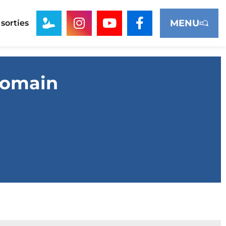
MENU
 sorties
Romain